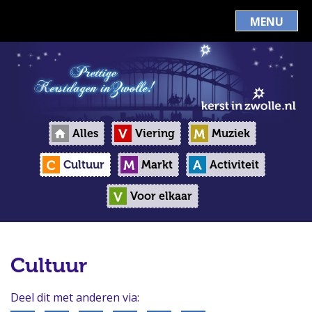
MENU
Alles
Viering
Muziek
Cultuur
Markt
Activiteit
Voor elkaar
Cultuur
Deel dit met anderen via: